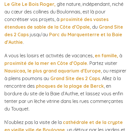
Le Gîte Le Bois Roger,
gîte nature, indépendant, niché
au cœur des collines du Boulonnais, est là pour
concrétiser vos projets, à
proximité des vastes
étendues de sable de la Côte d’Opale,
du
Grand Site
des 2 Caps
jusqu’au
Parc du Marquenterre et la Baie
d’Authie
.
A vous les loisirs et activités de vacances,
en famille,
à
proximité de la mer en Côte d’Opale.
Partez visiter
Nausicaa, le plus grand aquarium d’Europe
, ou respirer
à pleins poumons au
G
rand Site des 2 Caps
. Allez à la
rencontre des
phoques de la plage de Berck
, en
bordure du site de la Baie d’Authie, et laissez vous enfin
tenter par un lèche vitrine dans les rues commerçantes
du Touquet.
N’oubliez pas la visite de la
cathédrale et de la crypte
en vieille ville de Boulogne
, un détour par les jardins et