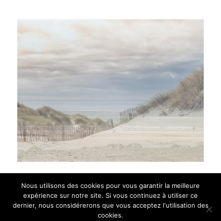
Crédit photos : Accima – Gîte Le Bois Roger –
Nous utilisons des cookies pour vous garantir la meilleure
Caroline Géneau Guide Nature – J.J. Louchet –
expérience sur notre site. Si vous continuez à utiliser ce
Mélanie Fayol
dernier, nous considérerons que vous acceptez l'utilisation des
cookies.